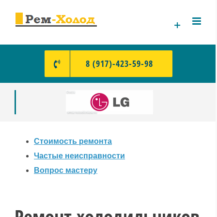
Skip
to
content
8 (917)-423-59-98
Стоимость ремонта
Частые неисправности
Вопрос мастеру
Ремонт холодильников