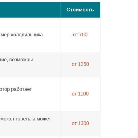
Стоимость
камер холодильника
от 700
ние, возможны
от 1250
отор работает
от 1100
может гореть, а может
от 1300